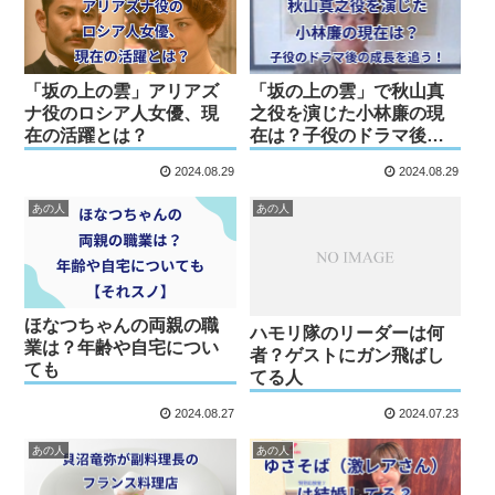
「坂の上の雲」アリアズ
「坂の上の雲」で秋山真
ナ役のロシア人女優、現
之役を演じた小林廉の現
在の活躍とは？
在は？子役のドラマ後の
成長を追う！
2024.08.29
2024.08.29
あの人
あの人
ほなつちゃんの両親の職
ハモリ隊のリーダーは何
業は？年齢や自宅につい
者？ゲストにガン飛ばし
ても
てる人
2024.08.27
2024.07.23
あの人
あの人