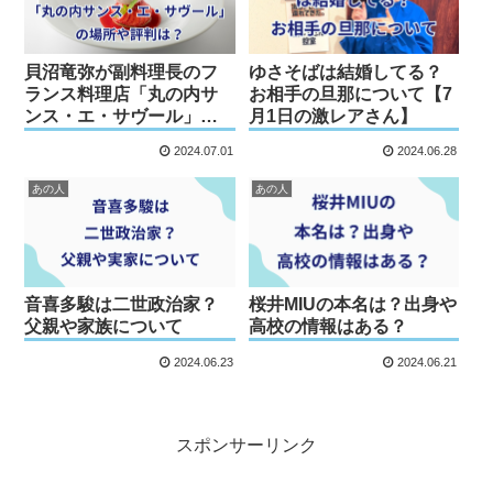
貝沼竜弥が副料理長のフ
ゆさそばは結婚してる？
ランス料理店「丸の内サ
お相手の旦那について【7
ンス・エ・サヴール」の
月1日の激レアさん】
場所や評判は？【ガイア
2024.07.01
2024.06.28
の夜明け】
あの人
あの人
音喜多駿は二世政治家？
桜井MIUの本名は？出身や
父親や家族について
高校の情報はある？
2024.06.23
2024.06.21
スポンサーリンク