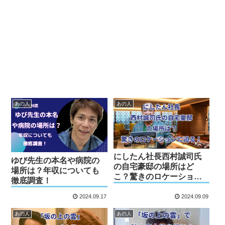
あの人
あの人
にしたん社長西村誠司氏
ゆび先生の本名や病院の
の自宅豪邸の場所はど
場所は？年収についても
こ？驚きのロケーション
徹底調査！
に迫る！
2024.09.17
2024.09.09
あの人
あの人