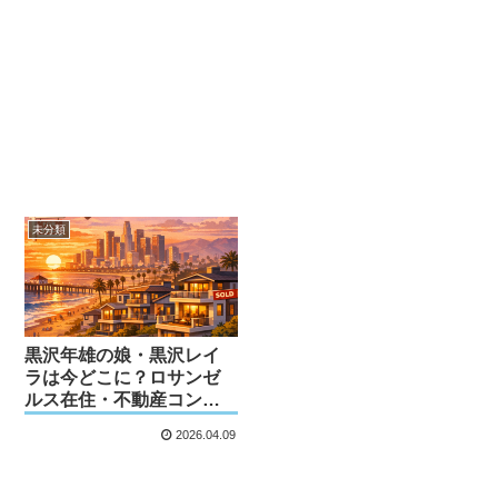
未分類
黒沢年雄の娘・黒沢レイ
ラは今どこに？ロサンゼ
ルス在住・不動産コンサ
ルタントの現在
2026.04.09