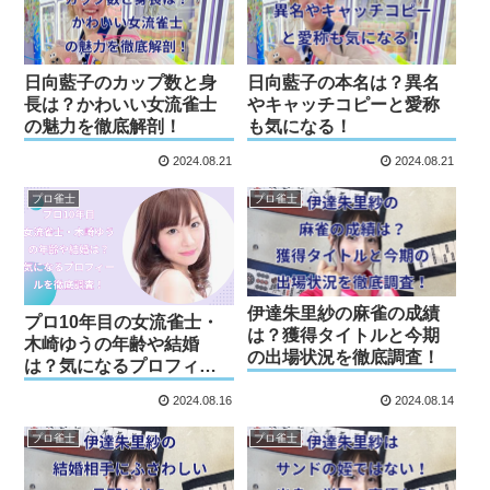
日向藍子のカップ数と身
日向藍子の本名は？異名
長は？かわいい女流雀士
やキャッチコピーと愛称
の魅力を徹底解剖！
も気になる！
2024.08.21
2024.08.21
プロ雀士
プロ雀士
伊達朱里紗の麻雀の成績
プロ10年目の女流雀士・
は？獲得タイトルと今期
木崎ゆうの年齢や結婚
の出場状況を徹底調査！
は？気になるプロフィー
ルを徹底調査！
2024.08.16
2024.08.14
プロ雀士
プロ雀士