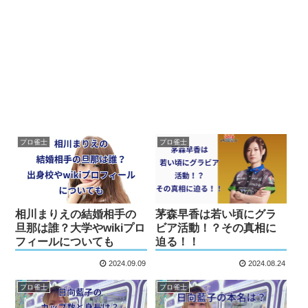
プロ雀士
プロ雀士
相川まりえの結婚相手の
茅森早香は若い頃にグラ
旦那は誰？大学やwikiプロ
ビア活動！？その真相に
フィールについても
迫る！！
2024.09.09
2024.08.24
プロ雀士
プロ雀士