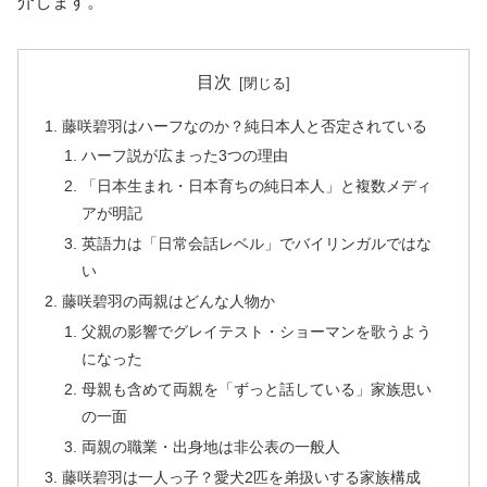
介します。
目次
藤咲碧羽はハーフなのか？純日本人と否定されている
ハーフ説が広まった3つの理由
「日本生まれ・日本育ちの純日本人」と複数メディ
アが明記
英語力は「日常会話レベル」でバイリンガルではな
い
藤咲碧羽の両親はどんな人物か
父親の影響でグレイテスト・ショーマンを歌うよう
になった
母親も含めて両親を「ずっと話している」家族思い
の一面
両親の職業・出身地は非公表の一般人
藤咲碧羽は一人っ子？愛犬2匹を弟扱いする家族構成