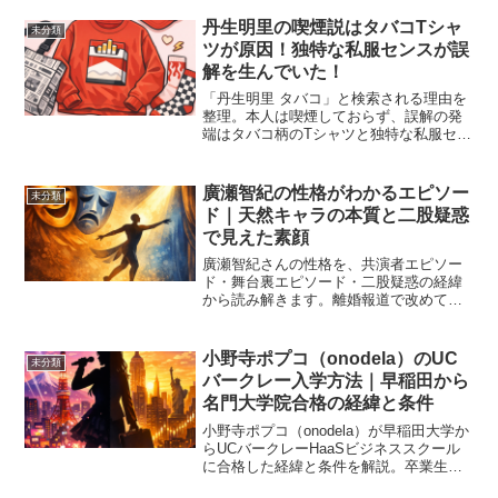
紹介します。
丹生明里の喫煙説はタバコTシャ
未分類
ツが原因！独特な私服センスが誤
解を生んでいた！
「丹生明里 タバコ」と検索される理由を
整理。本人は喫煙しておらず、誤解の発
端はタバコ柄のTシャツと独特な私服セン
スでした。
廣瀬智紀の性格がわかるエピソー
未分類
ド｜天然キャラの本質と二股疑惑
で見えた素顔
廣瀬智紀さんの性格を、共演者エピソー
ド・舞台裏エピソード・二股疑惑の経緯
から読み解きます。離婚報道で改めて注
目される"廣瀬智紀という人物"をまとめ
ました。
小野寺ポプコ（onodela）のUC
未分類
バークレー入学方法｜早稲田から
名門大学院合格の経緯と条件
小野寺ポプコ（onodela）が早稲田大学か
らUCバークレーHaaSビジネススクール
に合格した経緯と条件を解説。卒業生代
表スピーチに選ばれた背景も紹介しま