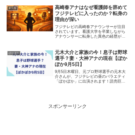
す。
高崎春アナはなぜ看護師を辞めて
未分類
フジテレビに入ったのか？転身の
理由が深い
フジテレビの高崎春アナウンサーが注目
されています。看護大学を卒業しながら
アナウンサーに転身した異色の経歴が話
題ですが、その決断の裏にはコロナ禍で
芽生えたある「想い」がありました。転
身の理由を深掘りします。
元木大介と家族の今！息子は野球
ぽかぽか
選手？妻・大神アナの現在【ぽか
ぽか9月5日】
9月5日木曜日、元プロ野球選手の元木大
介さんが、フジテレビの昼のバラエティ
「ぽかぽか」に出演されます！読売巨人
軍コのーチ就任前はトークの面白さもあ
り、テレビへの露出が多かった本木さん
ですが、最近はあまり出演はなく今回
は、ひさしぶりのテレビ出...
スポンサーリンク