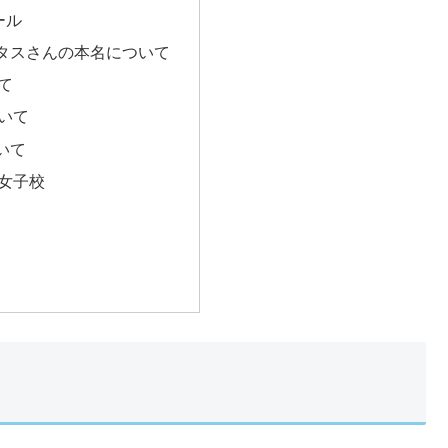
ール
タスさんの本名について
て
いて
いて
女子校