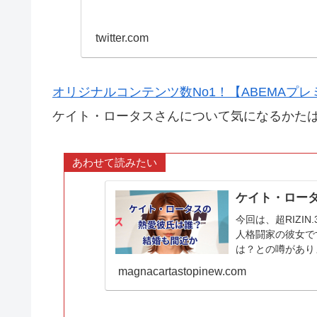
twitter.com
オリジナルコンテンツ数No1！【ABEMAプレ
ケイト・ロータスさんについて気になるかた
あわせて読みたい
ケイト・ロー
今回は、超RIZI
人格闘家の彼女で
は？との噂があり
について見ていこ
magnacartastopinew.com