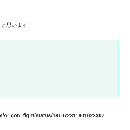
うと思います！
com/oricon_fight/status/181672311961023307