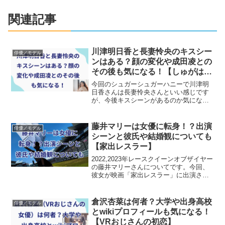
関連記事
川津明日香と長妻怜央のキスシー
俳優／モデル
ンはある？顔の変化や成田凌との
その後も気になる！【しゅがは
に】
今回のシュガーシュガーハニーで川津明
日香さんは長妻怜央さんといい感じです
が、今後キスシーンがあるのか気になり
ますよね。そこで、シュガハニでキスシ
ーンがあるのか調べてみました。ついで
に、彼女の顔が変わった説や、半同棲し
藤井マリーは女優に転身！？出演
俳優／モデル
ている成田凌さんとのその後についても
シーンと彼氏や結婚観についても
調べてみました。
【家出レスラー】
2022,2023年レースクイーンオブザイヤー
の藤井マリーさんについてです。今回、
彼女が映画「家出レスラー」に出演され
ます。女優に転身したのでしょうか？そ
して出演シーンはどこでしょうか？この
記事ではこれらの疑問を調べます。つい
倉沢杏菜は何者？大学や出身高校
俳優／モデル
でに彼氏や結婚観についても確認してお
とwikiプロフィールも気になる！
きましょう！
【VRおじさんの初恋】