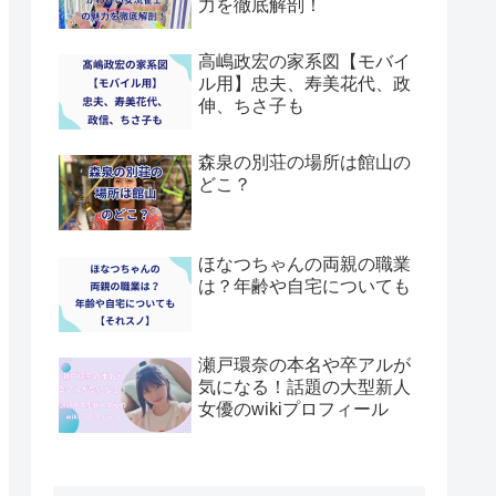
力を徹底解剖！
高嶋政宏の家系図【モバイ
ル用】忠夫、寿美花代、政
伸、ちさ子も
森泉の別荘の場所は館山の
どこ？
ほなつちゃんの両親の職業
は？年齢や自宅についても
瀬戸環奈の本名や卒アルが
気になる！話題の大型新人
女優のwikiプロフィール