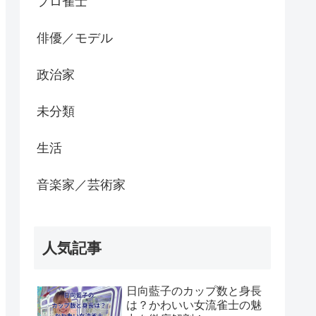
プロ雀士
俳優／モデル
政治家
未分類
生活
音楽家／芸術家
人気記事
日向藍子のカップ数と身長
は？かわいい女流雀士の魅