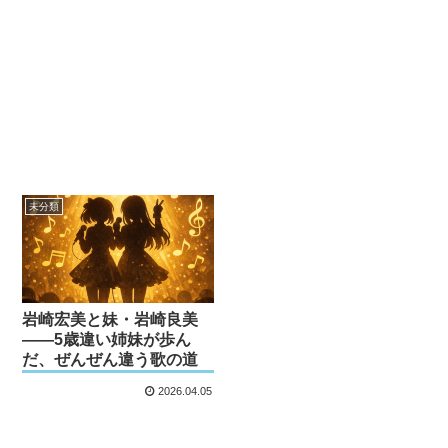
未分類
岩崎宏美と妹・岩崎良美
——5歳違い姉妹が歩ん
だ、ぜんぜん違う歌の道
2026.04.05