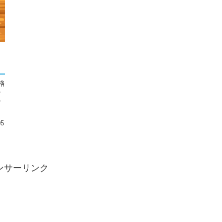
格
子
ー
05
ンサーリンク