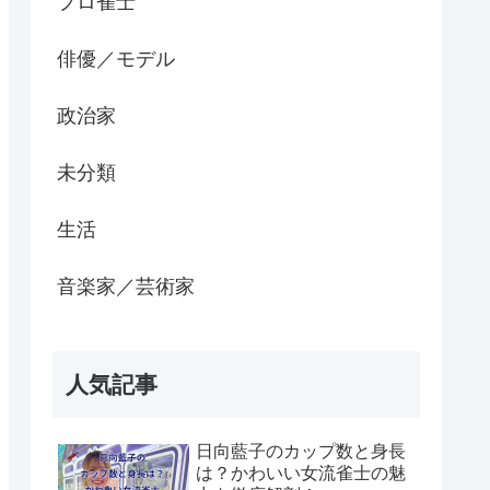
プロ雀士
俳優／モデル
政治家
未分類
生活
音楽家／芸術家
人気記事
日向藍子のカップ数と身長
は？かわいい女流雀士の魅