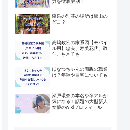
力を徹底解剖！
森泉の別荘の場所は館山の
どこ？
高嶋政宏の家系図【モバイ
ル用】忠夫、寿美花代、政
伸、ちさ子も
ほなつちゃんの両親の職業
は？年齢や自宅についても
瀬戸環奈の本名や卒アルが
気になる！話題の大型新人
女優のwikiプロフィール