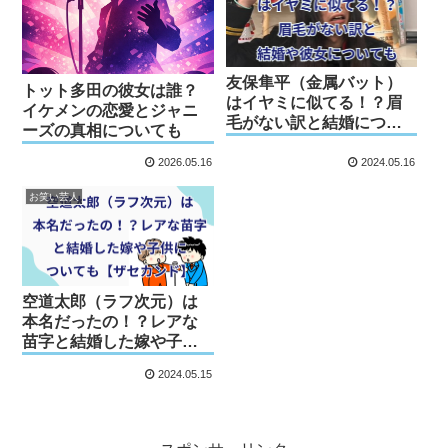
友保隼平（金属バット）
トット多田の彼女は誰？
はイヤミに似てる！？眉
イケメンの恋愛とジャニ
毛がない訳と結婚につい
ーズの真相についても
ても【ザセカンド】
2026.05.16
2024.05.16
お笑い芸人
空道太郎（ラフ次元）は
本名だったの！？レアな
苗字と結婚した嫁や子供
についても【ザセカン
2024.05.15
ド】