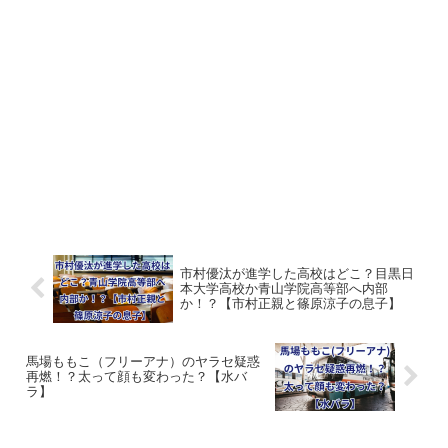
市村優汰が進学した高校はどこ？目黒日
本大学高校か青山学院高等部へ内部
か！？【市村正親と篠原涼子の息子】
馬場ももこ（フリーアナ）のヤラセ疑惑
再燃！？太って顔も変わった？【水バ
ラ】