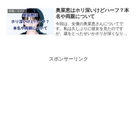
しょうか？気になりますよね。そこで、
彼女の出身高と経歴について調べてみま
奥菜恵はホリ深いけどハーフ？本
俳優／モデル
した。ついでに、彼氏についても調べて
名や両親について
みました。
今回は、女優の奥菜恵さんについてで
す。私は久しぶりに彼女を見たのです
が、歳をとったせいかホリが深くなり、
金髪に染めた髪と相まって外国人のよう
にも見えますね。奥菜恵さんはハーフだ
ったでしょうか？この記事で調べていこ
うと思います。
スポンサーリンク