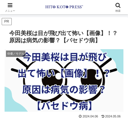
メニュー
検索
PR
今田美桜は目が飛び出て怖い【画像】！？
原因は病気の影響？【バセドウ病】
俳優／モデル
2024.04.06
2024.05.06