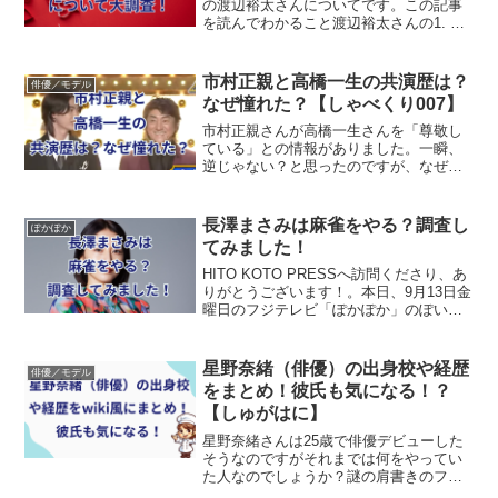
の渡辺裕太さんについてです。この記事
を読んでわかること渡辺裕太さんの1. プ
ロフィール2. 彼女は誰？3. 結婚について
彼は昨2023年末にnews everyを卒業しま
したが、3月1日放送の、フジテレビ...
市村正親と高橋一生の共演歴は？
俳優／モデル
なぜ憧れた？【しゃべくり007】
市村正親さんが高橋一生さんを「尊敬し
ている」との情報がありました。一瞬、
逆じゃない？と思ったのですが、なぜ市
村正親さんは子供ほどの歳の高橋一生さ
んに憧れているのでしょうか？共演歴は
あったのでしょうか？この記事では、こ
長澤まさみは麻雀をやる？調査し
ぽかぽか
れらを見ていこうと思います。
てみました！
HITO KOTO PRESSへ訪問くださり、あ
りがとうございます！。本日、9月13日金
曜日のフジテレビ「ぽかぽか」のぽいぽ
いトークゲストは長澤まさみさん、三谷
幸喜さんです！長澤まさみさん主演の映
画「スオミの話をしよう」が今日から公
星野奈緒（俳優）の出身校や経歴
俳優／モデル
開される...
をまとめ！彼氏も気になる！？
【しゅがはに】
星野奈緒さんは25歳で俳優デビューした
そうなのですがそれまでは何をやってい
た人なのでしょうか？謎の肩書きのフー
ドドリンクセレクターと関係があるので