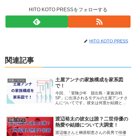
HITO KOTO PRESSをフォローする
HITO KOTO PRESS
関連記事
土屋アンナの家族構成を家系図
俳優／モデル
で！
今回、「冒険少年 脱出島・家族決戦
SP」に出演されるモデルの土屋アンナさ
んについてです。彼女は何度か結婚と離
婚を繰り返してます。歴代の旦那と子供
たちの父親が気になりますね！そこで、
この記事では土屋アンナさんの家族構成
渡辺裕太の彼女は誰？二世俳優の
俳優／モデル
を家系図にまとめていこうと思います。
熱愛や結婚について大調査！
渡辺徹さんと榊原郁恵さんの長男で俳優