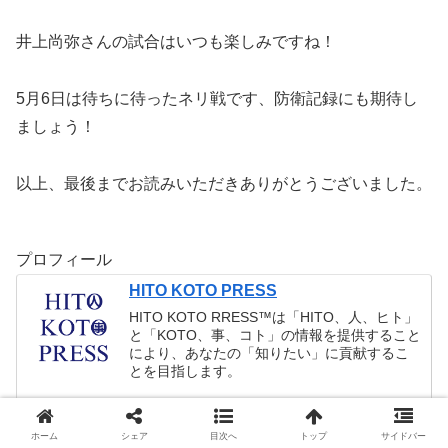
井上尚弥さんの試合はいつも楽しみですね！
5月6日は待ちに待ったネリ戦です、防衛記録にも期待し
ましょう！
以上、最後までお読みいただきありがとうございました。
プロフィール
HITO KOTO PRESS
HITO KOTO RRESS™︎は「HITO、人、ヒト」
と「KOTO、事、コト」の情報を提供すること
により、あなたの「知りたい」に貢献するこ
とを目指します。
「HITO（人）」や「KOTO（事）」に関する
情報が、これまで以上に詳細になりつつある
ホーム
シェア
目次へ
トップ
サイドバー