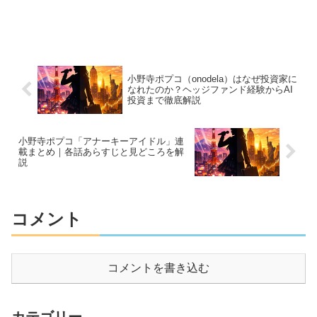
小野寺ポプコ（onodela）はなぜ投資家に
なれたのか？ヘッジファンド経験からAI
投資まで徹底解説
小野寺ポプコ「アナーキーアイドル」連
載まとめ｜各話あらすじと見どころを解
説
コメント
コメントを書き込む
カテゴリー