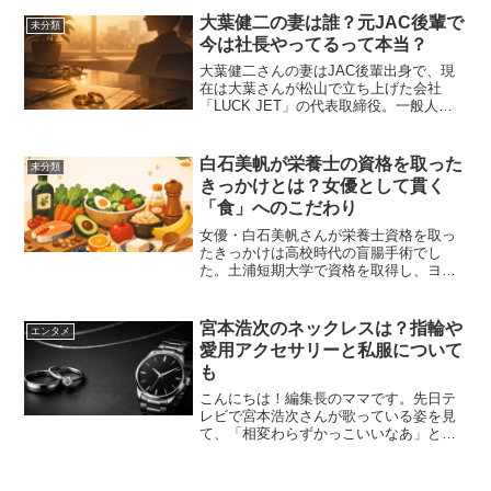
ます。
大葉健二の妻は誰？元JAC後輩で
未分類
今は社長やってるって本当？
大葉健二さんの妻はJAC後輩出身で、現
在は大葉さんが松山で立ち上げた会社
「LUCK JET」の代表取締役。一般人な
がら会社経営者として表に出ている奥さ
んの公開情報をまとめました。
白石美帆が栄養士の資格を取った
未分類
きっかけとは？女優として貫く
「食」へのこだわり
女優・白石美帆さんが栄養士資格を取っ
たきっかけは高校時代の盲腸手術でし
た。土浦短期大学で資格を取得し、ヨシ
ケイアンバサダーとして食育活動を続け
る白石さんの「食」へのこだわりを紹介
します。
宮本浩次のネックレスは？指輪や
エンタメ
愛用アクセサリーと私服について
も
こんにちは！編集長のママです。先日テ
レビで宮本浩次さんが歌っている姿を見
て、「相変わらずかっこいいなあ」とう
っとりしてしまいました。2026年6月に還
暦を迎えられたと知って、私、正直びっ
くりしたんです。とてもそんなお年には