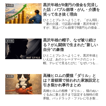
黒沢年雄が8億円の借金を完済し
未分類
た話：バブル崩壊・がん・介護を
笑って生き抜く理由
ひとことプレスへようこそ。「がん8回」
「妻の介護」で話題の俳優・黒沢年雄で
すが、実はバブル崩壊で8億円もの借金を
抱えた過去を持ちます。金利だけで毎月
500万円という地獄の状況から、15年かけ
て完済した黒沢年雄。その経験が、今の
黒沢年雄の帽子、なぜ被り続け
未分類
「折れない生き...
る？がん闘病で生まれた”新しい
自分”の象徴
ひとことプレスへようこそ。黒沢年雄と
いえば、あのトレードマークのニット
帽。テレビで見るたびに「なぜいつも帽
子を？」と気になった方も多いのではな
いでしょうか。実はこの帽子には、がん
との闘いを乗り越えた末に生まれた、黒
高橋ヒロムの愛猫「ダリル」と
未分類
沢年雄ならではの深い理由が...
は？道頓堀で拾われた家族設定と
引き裂かれ事件まとめ
高橋ヒロムの相棒「ダリル」。猫のぬい
ぐるみに妻と息子まで設定する独特の世
界観、バッドラック・ファレに引き裂か
れた伝説の事件、そして退団後の行方。
ヒロム流ファンタジーの全貌を掘り下げ