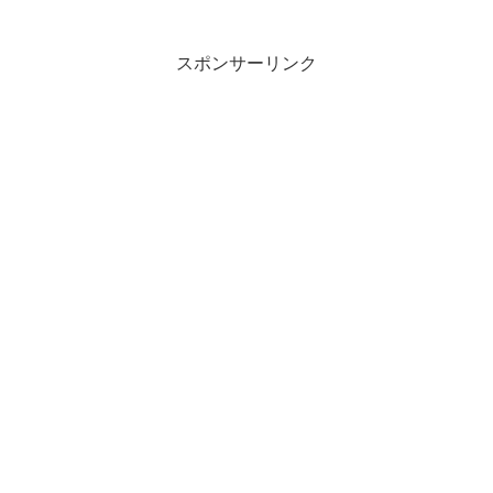
り、テレビへの露出が多かった本木さん
ですが、最近はあまり出演はなく今回
は、ひさしぶりのテレビ出...
スポンサーリンク