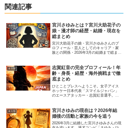
関連記事
宮川さゆみとは？宮川大助花子の
未分類
娘・漫才師の経歴・結婚・現在を
総まとめ
宮川大助花子の娘・宮川さゆみさんのプ
ロフィール・芸人としてのキャリア・家
族との関係・2026年3月の結婚まで総まと
め。漫才コンビ「さゆみ・ひかり」や
「強制結婚騒動」など有名エピソードも
詳しく解説します。
志賀紅音の完全プロフィール！年
未分類
齢・身長・経歴・海外挑戦まで徹
底まとめ
ひとことプレスへようこそ。女子アイス
ホッケー日本代表「スマイルジャパン」
のエースアタッカー・志賀紅音選手。北
海道帯広市出身の24歳は、北京五輪2得
点・日本人初PWHL選手・スウェーデン
プロリーグ移籍と、日本女子アイスホッ
宮川さゆみの現在は？2026年結
未分類
ケー史に次々と新しい...
婚後の活動と家族の今を追う
2026年3月に結婚した宮川さゆみさんの現
在を追います。漫才コンビ「さゆみ・ひ