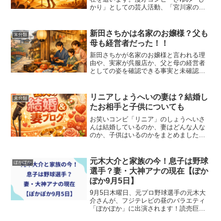
かり」としての芸人活動、「宮川家の女
達」の舞台、そして母・花子のがん闘病
サポートまで、宮川さゆみさんの今をま
とめて紹介します。
新田さちかは名家のお嬢様？父も
未分類
母も経営者だった！！
新田さちかが名家のお嬢様と言われる理
由や、実家が呉服店か、父と母の経営者
としての姿を確認できる事実と未確認の
噂に切り分けて整理します。
リニアしょうへいの妻は？結婚し
未分類
たお相手と子供についても
お笑いコンビ「リニア」のしょうへいさ
んは結婚しているのか、妻はどんな人な
のか、子供はいるのかをまとめました。
THE SECOND 2026での活躍とあわせて
紹介します。
元木大介と家族の今！息子は野球
ぽかぽか
選手？妻・大神アナの現在【ぽか
ぽか9月5日】
9月5日木曜日、元プロ野球選手の元木大
介さんが、フジテレビの昼のバラエティ
「ぽかぽか」に出演されます！読売巨人
軍コのーチ就任前はトークの面白さもあ